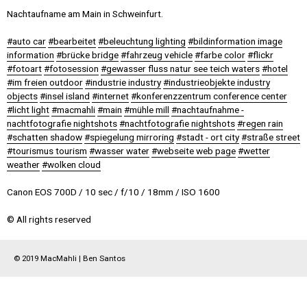
Nachtaufname am Main in Schweinfurt.
auto car
bearbeitet
beleuchtung lighting
bildinformation image
information
brücke bridge
fahrzeug vehicle
farbe color
flickr
fotoart
fotosession
gewasser fluss natur see teich waters
hotel
im freien outdoor
industrie industry
industrieobjekte industry
objects
insel island
internet
konferenzzentrum conference center
licht light
macmahli
main
mühle mill
nachtaufnahme -
nachtfotografie nightshots
nachtfotografie nightshots
regen rain
schatten shadow
spiegelung mirroring
stadt - ort city
straße street
tourismus tourism
wasser water
webseite web page
wetter
weather
wolken cloud
Canon EOS 700D
10 sec
f/10
18mm
ISO 1600
© All rights reserved
© 2019 MacMahli | Ben Santos